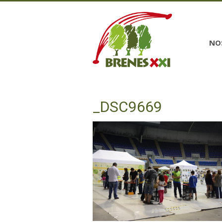
NO
_DSC9669