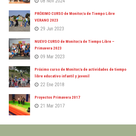
08 Nov 2024
PRÓXIMO CURSO de Monitor/a de Tiempo Libre
VERANO 2023
29 Jun 2023
NUEVO CURSO de Monitor/a de Tiempo Libre –
Primavera 2023
09 Mar 2023
Próximo curso de Monitor/a de actividades de tiempo
libre educativo infantil y juvenil
22 Ene 2018
Proyectos Primavera 2017
21 Mar 2017