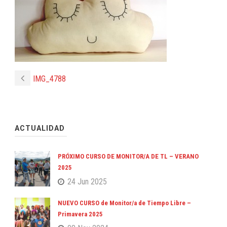
IMG_4788
ACTUALIDAD
PRÓXIMO CURSO DE MONITOR/A DE TL – VERANO
2025
24 Jun 2025
NUEVO CURSO de Monitor/a de Tiempo Libre –
Primavera 2025